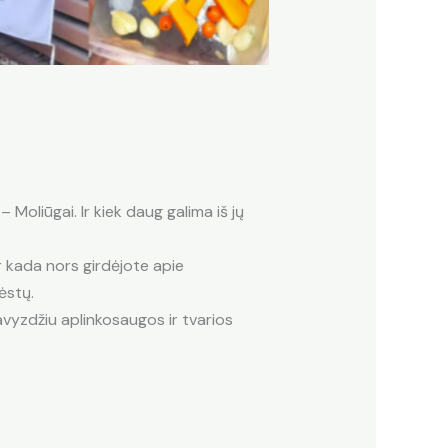
Moliūgai. Ir kiek daug galima iš jų
r kada nors girdėjote apie
ėstų.
pavyzdžiu aplinkosaugos ir tvarios