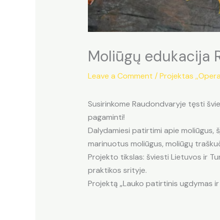
Moliūgų edukacija
Leave a Comment
/
Projektas ,,Opera
Susirinkome Raudondvaryje tęsti šviet
pagaminti!
Dalydamiesi patirtimi apie moliūgus,
marinuotus moliūgus, moliūgų traškuč
Projekto tikslas: šviesti Lietuvos ir 
praktikos srityje.
Projektą „Lauko patirtinis ugdymas ir