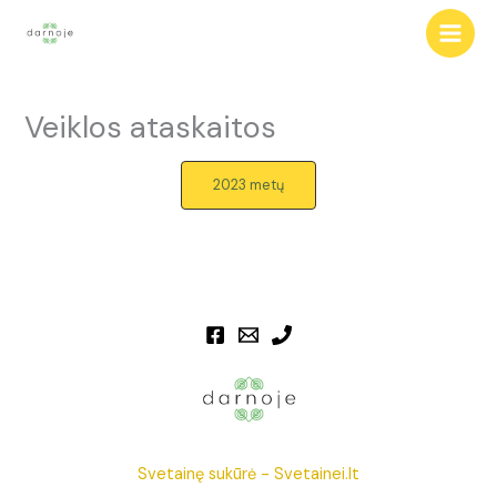
Skip
to
content
Veiklos ataskaitos
2023 metų
Svetainę sukūrė -
Svetainei.lt