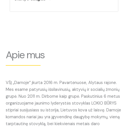
Apie mus
VŠĮ „Darnoje“ įkurta 2016 m. Pavartėnuose, Alytaus rajone.
Mes esame patyrusių išsilavinusių, aktyvių ir socialių žmonių
grupė. Nuo 2011 m. Dirbome kaip grupė. Paskutinius 6 metus
organizuojame jaunimo lyderystės stovyklas LOKIO BŪRYS
stipriai susijusiass su istorija, Lietuvos kova už laisvę. Darnoje
komandos nariai jau yra įgyvendinę daugybę mokymų, vieną
tarptautinę stovyklą, bei kiekvienais metais daro