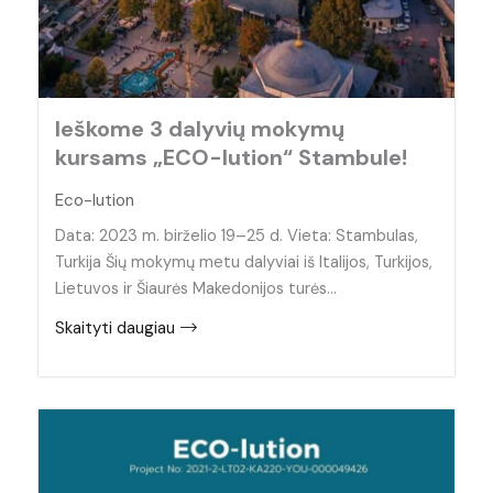
Ieškome 3 dalyvių mokymų
kursams „ECO-lution“ Stambule!
Eco-lution
Data: 2023 m. birželio 19–25 d. Vieta: Stambulas,
Turkija Šių mokymų metu dalyviai iš Italijos, Turkijos,
Lietuvos ir Šiaurės Makedonijos turės…
Skaityti daugiau