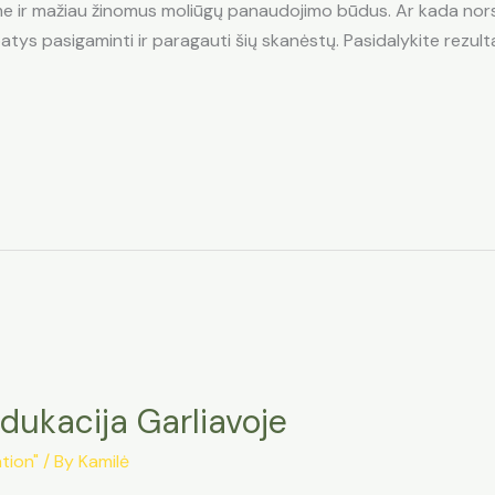
me ir mažiau žinomus moliūgų panaudojimo būdus. Ar kada nors
atys pasigaminti ir paragauti šių skanėstų. Pasidalykite rezultat
edukacija Garliavoje
tion"
/ By
Kamilė