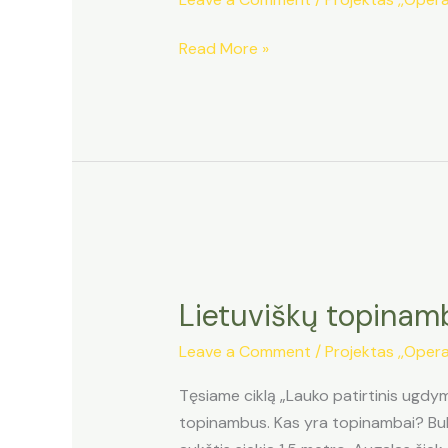
Outdooor
Read More »
experiential
education
and
sustainable
growth
“OPERATION”
projekto
video
pristatymas
Lietuviškų topinam
Leave a Comment
/
Projektas ,,Opera
Tęsiame ciklą „Lauko patirtinis ugdym
topinambus. Kas yra topinambai? Bulv