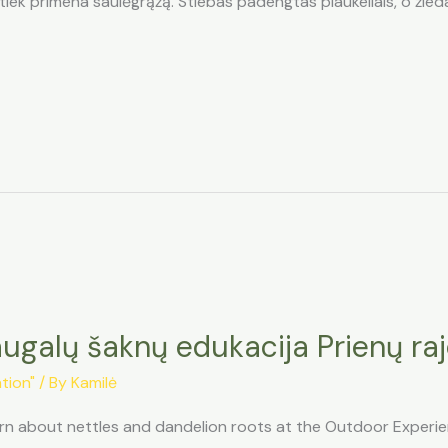
 tiek primena saulėgrąžą. Stiebas padengtas plaukeliais, o žied
 augalų šaknų edukacija Prienų ra
tion"
/ By
Kamilė
learn about nettles and dandelion roots at the Outdoor Experi