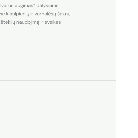
 tvarus augimas“ dalyviams
me kiaulpienių ir varnalėšų šaknų
išteklių naudojimą ir sveikas