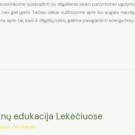
susirinkome susipažinti su dilgėlėmis lauko patyriminio ugdymo
 nes gali įgelti. Tačiau vakar sužinojome apie šio augalo naudą. 
te apie tai, kad iš dilgėlių sėklų galima pasigaminti energetinių
knų edukacija Lekėčiuose
tion"
/ By
Kamilė