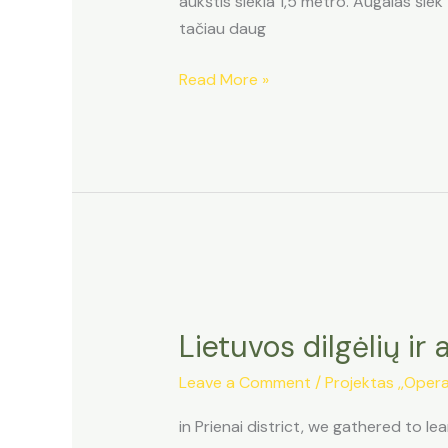
aukštis siekia 1,5 metro. Augalas šiek
tačiau daug
Lietuviškų
Read More »
topinambų
edukacija
Prienų
rajone
Lietuvos dilgėlių ir
Leave a Comment
/
Projektas ,,Opera
in Prienai district, we gathered to 