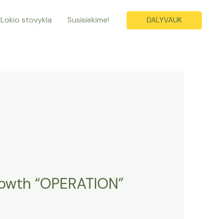
Lokio stovykla
Susisiekime!
DALYVAUK
growth “OPERATION”