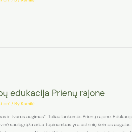
bų edukacija Prienų rajone
tion"
/ By
Kamilė
as ir tvarus augimas“. Toliau lankomės Prienų rajone. Edukacij
inė saulėgrąža arba topinambas yra astrinių šeimos augalas. T