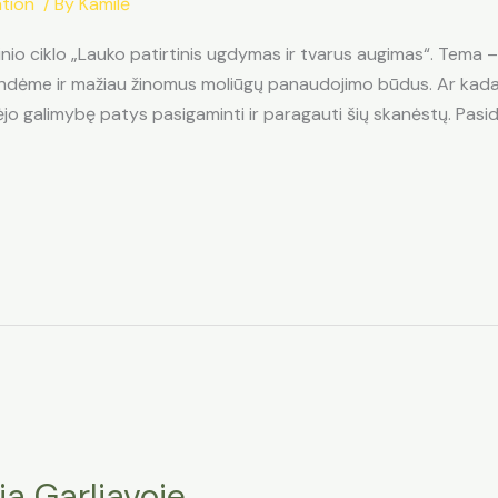
tion"
/ By
Kamilė
nio ciklo „Lauko patirtinis ugdymas ir tvarus augimas“. Tema –
bandėme ir mažiau žinomus moliūgų panaudojimo būdus. Ar kada
ėjo galimybę patys pasigaminti ir paragauti šių skanėstų. Pasida
a Garliavoje