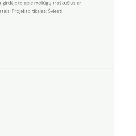
 girdėjote apie moliūgų traškučius ar
ais! Projekto tikslas: Šviesti