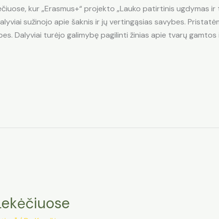
čiuose, kur „Erasmus+“ projekto „Lauko patirtinis ugdymas ir
lyviai sužinojo apie šaknis ir jų vertingąsias savybes. Pristatė
s. Dalyviai turėjo galimybę pagilinti žinias apie tvarų gamtos 
Lekėčiuose