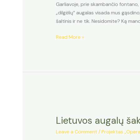
Garliavoje, prie skambančio fontano, 
„dilgėlių“ augalas visada mus gąsdino,
šaltinis ir ne tik. Nesidomite? Ką mano
Lietuviškų
Read More »
dilgėlių
edukacija
Garliavoje
Lietuvos augalų ša
Leave a Comment
/
Projektas ,,Opera