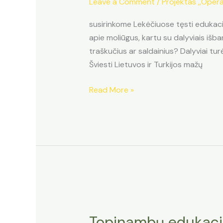
Leave a Comment
/
Projektas ,,Opera
susirinkome Lekėčiuose tęsti edukaci
apie moliūgus, kartu su dalyviais iš
traškučius ar saldainius? Dalyviai tur
Šviesti Lietuvos ir Turkijos mažų
Moliūgų
Read More »
edukacija
Lekėčiuose
Topinambų edukacij