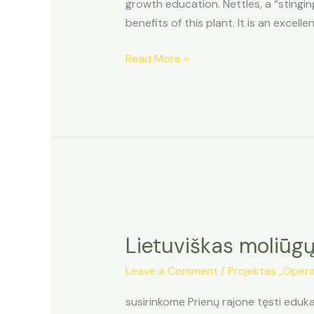
growth education. Nettles, a “stingi
benefits of this plant. It is an excel
Lietuvos
Read More »
dilgėlių
ir
augalų
šaknų
edukacija
Prienų
rajone
Lietuviškas moliūgų
Leave a Comment
/
Projektas ,,Opera
susirinkome Prienų rajone tęsti eduka