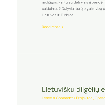
moliūgus, kartu su dalyviais išbandė
saldainius? Dalyviai turėjo galimybę p
Lietuvos ir Turkijos
Lietuviškas
Read More »
moliūgų
edukacija
Prienų
rajone
Lietuviškų dilgėlių 
Leave a Comment
/
Projektas ,,Opera