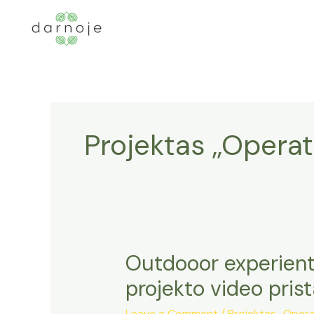
Skip
to
content
Projektas ,,Operat
Outdooor experient
projekto video pri
Leave a Comment
/
Projektas ,,Opera