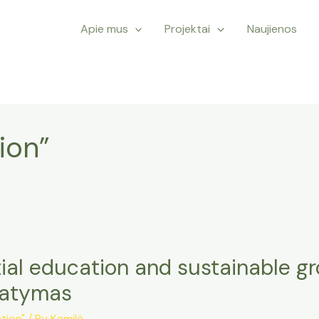
Apie mus
Projektai
Naujienos
ion”
ial education and sustainable 
statymas
tion"
/ By
Kamilė