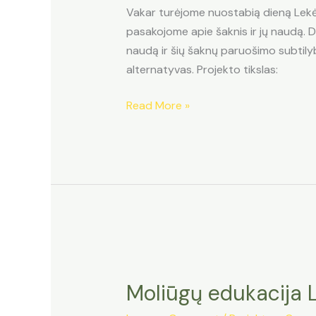
Vakar turėjome nuostabią dieną Lekė
pasakojome apie šaknis ir jų naudą. Da
naudą ir šių šaknų paruošimo subtilybe
alternatyvas. Projekto tikslas:
Lietuvos
Read More »
augalų
šaknų
edukacija
Lekėčiuose
Moliūgų edukacija 