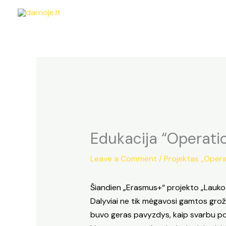
Skip
to
content
Edukacija “Operatio
Leave a Comment
/
Projektas ,,Opera
Šiandien „Erasmus+“ projekto „Lauko p
Dalyviai ne tik mėgavosi gamtos grožiu
buvo geras pavyzdys, kaip svarbu poils