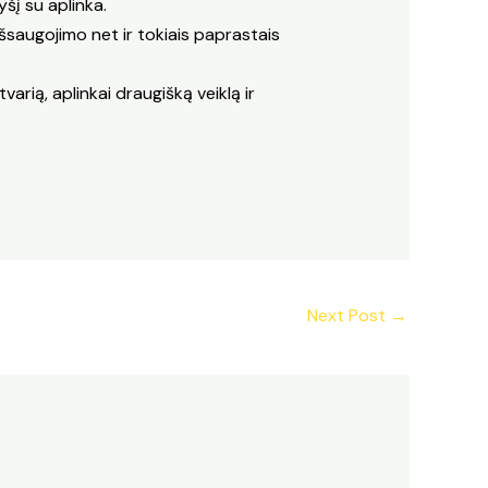
yšį su aplinka.
išsaugojimo net ir tokiais paprastais
varią, aplinkai draugišką veiklą ir
Next Post
→