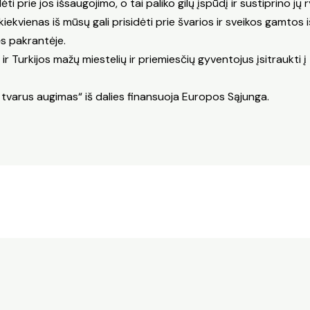
ėti prie jos išsaugojimo, o tai paliko gilų įspūdį ir sustiprino jų r
iekvienas iš mūsų gali prisidėti prie švarios ir sveikos gamtos 
ės pakrantėje.
ir Turkijos mažų miestelių ir priemiesčių gyventojus įsitraukti į t
 tvarus augimas“ iš dalies finansuoja Europos Sąjunga.