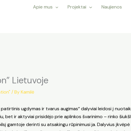
Apie mus
Projektai
Naujienos
n” Lietuvoje
tion"
/ By
Kamilė
atirtinis ugdymas ir tvarus augimas“ dalyviai leidosi į nuotai
, bet ir aktyviai prisidėjo prie aplinkos švarinimo – rinko šiukš
į gamtoje derinti su atsakingu rūpinimusi ja. Dalyvius įkvėpė g