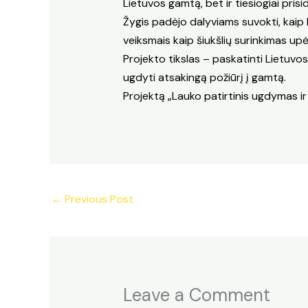
Lietuvos gamtą, bet ir tiesiogiai prisid
Žygis padėjo dalyviams suvokti, kaip k
veiksmais kaip šiukšlių surinkimas up
Projekto tikslas – paskatinti Lietuvos 
ugdyti atsakingą požiūrį į gamtą.
Projektą „Lauko patirtinis ugdymas ir
←
Previous Post
Leave a Comment