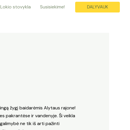
Lokio stovykla
Susisiekime!
DALYVAUK
kingą žygį baidarėmis Alytaus rajone!
les pakrantėse ir vandenyje. Ši veikla
alimybė ne tik iš arti pažinti