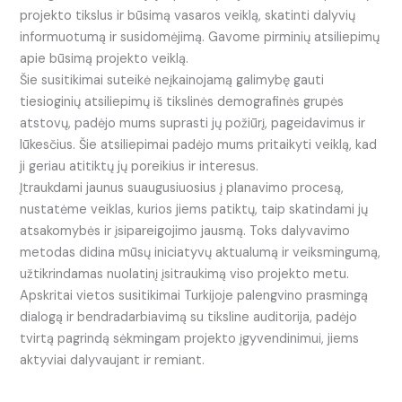
projekto tikslus ir būsimą vasaros veiklą, skatinti dalyvių
informuotumą ir susidomėjimą. Gavome pirminių atsiliepimų
apie būsimą projekto veiklą.
Šie susitikimai suteikė neįkainojamą galimybę gauti
tiesioginių atsiliepimų iš tikslinės demografinės grupės
atstovų, padėjo mums suprasti jų požiūrį, pageidavimus ir
lūkesčius. Šie atsiliepimai padėjo mums pritaikyti veiklą, kad
ji geriau atitiktų jų poreikius ir interesus.
Įtraukdami jaunus suaugusiuosius į planavimo procesą,
nustatėme veiklas, kurios jiems patiktų, taip skatindami jų
atsakomybės ir įsipareigojimo jausmą. Toks dalyvavimo
metodas didina mūsų iniciatyvų aktualumą ir veiksmingumą,
užtikrindamas nuolatinį įsitraukimą viso projekto metu.
Apskritai vietos susitikimai Turkijoje palengvino prasmingą
dialogą ir bendradarbiavimą su tiksline auditorija, padėjo
tvirtą pagrindą sėkmingam projekto įgyvendinimui, jiems
aktyviai dalyvaujant ir remiant.