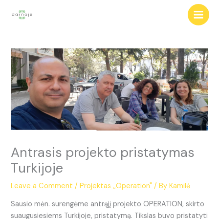
Skip
to
content
Antrasis projekto pristatymas
Turkijoje
Leave a Comment
/
Projektas ,,Operation"
/ By
Kamilė
Sausio mėn. surengėme antrąjį projekto OPERATION, skirto
suaugusiesiems Turkijoje, pristatymą. Tikslas buvo pristatyti