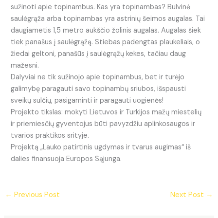
sužinoti apie topinambus. Kas yra topinambas? Bulvinė
saulėgrąža arba topinambas yra astrinių šeimos augalas. Tai
daugiametis 1,5 metro aukščio žolinis augalas. Augalas šiek
tiek panašus į saulėgrąžą. Stiebas padengtas plaukeliais, o
žiedai geltoni, panašūs į saulėgrąžų kekes, tačiau daug
mažesni.
Dalyviai ne tik sužinojo apie topinambus, bet ir turėjo
galimybę paragauti savo topinambų sriubos, išspausti
sveikų sulčių, pasigaminti ir paragauti uogienės!
Projekto tikslas: mokyti Lietuvos ir Turkijos mažų miestelių
ir priemiesčių gyventojus būti pavyzdžiu aplinkosaugos ir
tvarios praktikos srityje.
Projektą „Lauko patirtinis ugdymas ir tvarus augimas“ iš
dalies finansuoja Europos Sąjunga.
←
Previous Post
Next Post
→