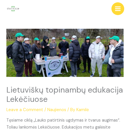
Skip
to
content
Lietuviškų topinambų edukacija
Lekėčiuose
Leave a Comment
/
Naujienos
/ By
Kamilė
Tęsiame ciklą „Lauko patirtinis ugdymas ir tvarus augimas“.
Toliau lankomės Lekėčiuose. Edukacijos metu galėsite